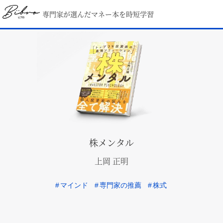
専門家が選んだマネー本を時短学習
株メンタル
上岡 正明
#
マインド
#
専門家の推薦
#
株式